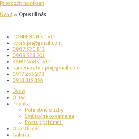
Preskočiť na obsah
Úvod
»
Opustili nás
POHREBNNÍCTVO
kvars.pn@gmail.com
0907 520 813
0908 528 501
KAMENÁRSTVO
kamenarstvo.pn@gmail.com
0917 253 202
0918 815 856
Úvod
O nás
Ponuka
Pohrebné služby
Smútočné oznámenia
Postup pri úmrtí
Opustili nás
Galéria