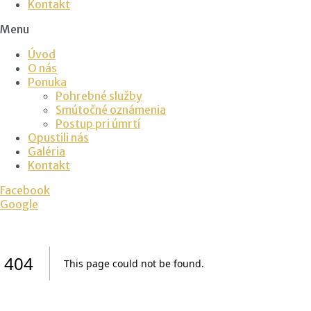
Kontakt
Menu
Úvod
O nás
Ponuka
Pohrebné služby
Smútočné oznámenia
Postup pri úmrtí
Opustili nás
Galéria
Kontakt
Facebook
Google