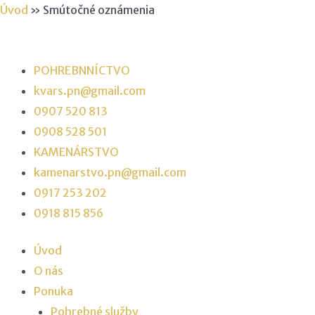
Preskočiť
Úvod
»
Smútočné oznámenia
na
obsah
POHREBNNÍCTVO
kvars.pn@gmail.com
0907 520 813
0908 528 501
KAMENÁRSTVO
kamenarstvo.pn@gmail.com
0917 253 202
0918 815 856
Úvod
O nás
Ponuka
Pohrebné služby